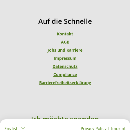
t
e
a
b
g
o
Auf die Schnelle
r
o
a
k
Kontakt
m
AGB
Jobs und Karriere
Impressum
Datenschutz
Compliance
Barrierefreiheitserklärung
Ich möchte spenden
English
Privacy Policy
|
Imprint