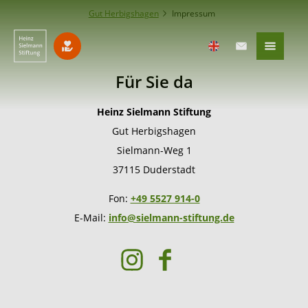
Gut Herbigshagen
Impressum
Für Sie da
Heinz Sielmann Stiftung
Gut Herbigshagen
Sielmann-Weg 1
37115 Duderstadt
Fon:
+49 5527 914-0
E-Mail:
info@sielmann-stiftung.de
I
F
n
a
s
c