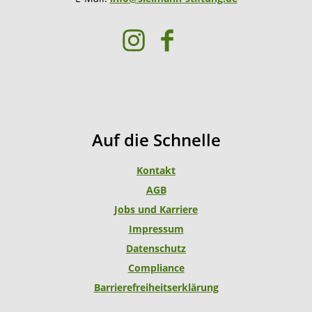
I
F
n
a
s
c
t
e
a
b
g
o
Auf die Schnelle
r
o
a
k
Kontakt
m
AGB
Jobs und Karriere
Impressum
Datenschutz
Compliance
Barrierefreiheitserklärung